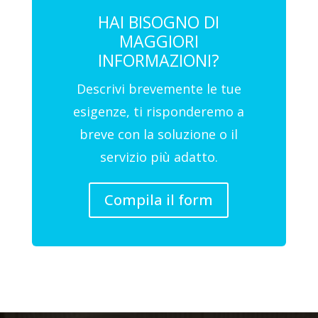
HAI BISOGNO DI
MAGGIORI
INFORMAZIONI?
Descrivi brevemente le tue
esigenze, ti risponderemo a
breve con la soluzione o il
servizio più adatto.
Compila il form