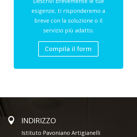
Descrivi brevemente le tue
esigenze, ti risponderemo a
breve con la soluzione o il
servizio più adatto.
Compila il form
INDIRIZZO

Istituto Pavoniano Artigianelli