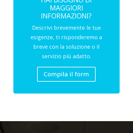
MAGGIORI
INFORMAZIONI?
Descrivi brevemente le tue
esigenze, ti risponderemo a
breve con la soluzione o il
servizio più adatto.
Compila il form